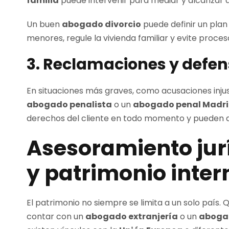
familia
puede intervenir para mediar y alcanzar a
Un buen
abogado divorcio
puede definir un plan 
menores, regule la vivienda familiar y evite proceso
3. Reclamaciones y defen
En situaciones más graves, como acusaciones injust
abogado penalista
o un
abogado penal Madr
derechos del cliente en todo momento y pueden act
Asesoramiento jurí
y patrimonio inter
El patrimonio no siempre se limita a un solo país.
contar con un
abogado extranjería
o un
abogad