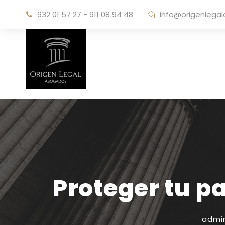
932 01 57 27 - 911 08 94 48
·
info@origenlega
Proteger tu p
admi