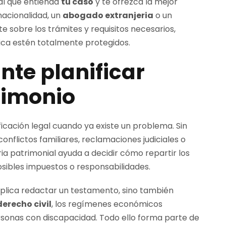
al que entienda
tu caso
y te ofrezca la mejor
 nacionalidad, un
abogado extranjeria
o un
e sobre los trámites y requisitos necesarios,
dica estén totalmente protegidos.
nte planificar
rimonio
ficación legal cuando ya existe un problema. Sin
nflictos familiares, reclamaciones judiciales o
a patrimonial ayuda a decidir cómo repartir los
posibles impuestos o responsabilidades.
mplica redactar un testamento, sino también
derecho civil
, los regímenes económicos
sonas con discapacidad. Todo ello forma parte de