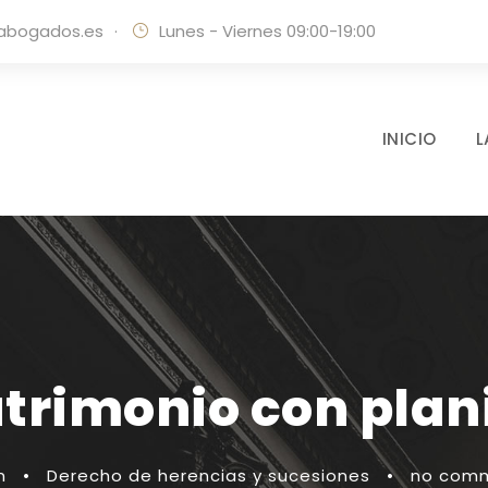
labogados.es
·
Lunes - Viernes 09:00-19:00
INICIO
L
atrimonio con plani
n
•
Derecho de herencias y sucesiones
•
no com